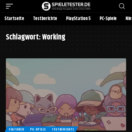
Startseite
Testberichte
PlayStation 5
PC-Spiele
Nin
Schlagwort:
Working
FEATURED
PC-SPIELE
TESTBERICHTE