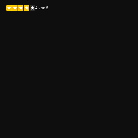
4
von 5