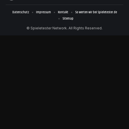
Datenschutz
Impressum
Kontakt
So werten wir bei Spieletester.de
Sitemap
© Spieletester Network. All Rights Reserved.