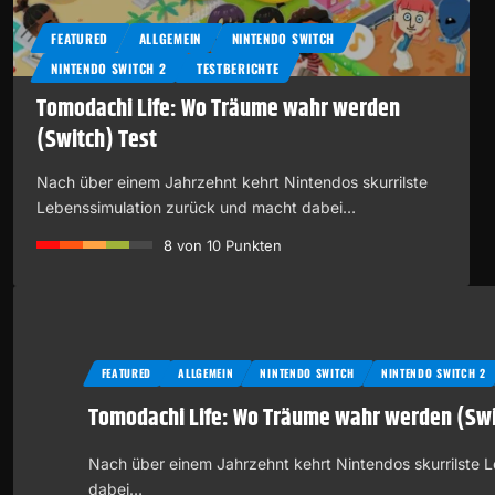
FEATURED
ALLGEMEIN
NINTENDO SWITCH
NINTENDO SWITCH 2
TESTBERICHTE
Tomodachi Life: Wo Träume wahr werden
(Switch) Test
Nach über einem Jahrzehnt kehrt Nintendos skurrilste
Lebenssimulation zurück und macht dabei…
8
von 10 Punkten
FEATURED
ALLGEMEIN
NINTENDO SWITCH
NINTENDO SWITCH 2
Tomodachi Life: Wo Träume wahr werden (Swi
Nach über einem Jahrzehnt kehrt Nintendos skurrilste 
dabei…