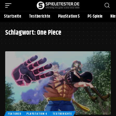
Startseite
Testberichte
PlayStation 5
PC-Spiele
Nin
Schlagwort:
One Piece
FEATURED
PLAYSTATION 4
TESTBERICHTE