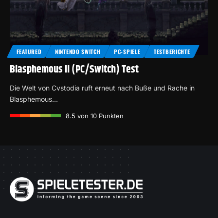
FEATURED
NINTENDO SWITCH
PC-SPIELE
TESTBERICHTE
Blasphemous II (PC/Switch) Test
Die Welt von Cvstodia ruft erneut nach Buße und Rache in
Blasphemous…
8.5
von 10 Punkten