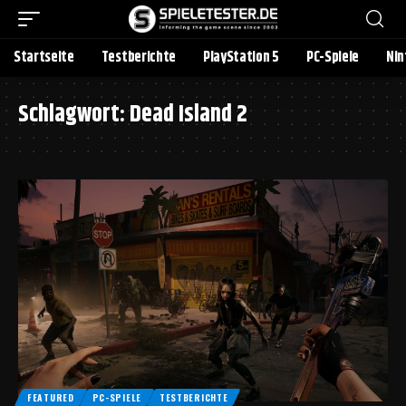
Startseite
Testberichte
PlayStation 5
PC-Spiele
Nin
Schlagwort:
Dead Island 2
FEATURED
PC-SPIELE
TESTBERICHTE