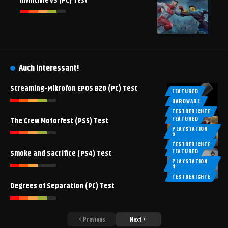
Invincible VS (PC) Test
Auch interessant!
Streaming-Mikrofon EPOS B20 (PC) Test
FEATURED
HARDWARE
TESTBERICHTE
FEATURED
The Crew Motorfest (PS5) Test
PLAYSTATION
5
TESTBERICHTE
FEATURED
Smoke and Sacrifice (PS4) Test
PLAYSTATION
4
TESTBERICHTE
Degrees of Separation (PC) Test
Previous
Next