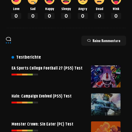
Love
Sad
Happy
Sleepy
Angry
Dead
Wink
0
0
0
0
0
0
0
Keine Kommentare
Testberichte
EA Sports College Football 27 (PS5) Test
Halo: Campaign Evolved (PS5) Test
Monster Crown: Sin Eater (PC) Test