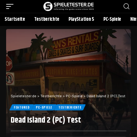
Startseite
Testberichte
PlayStation 5
PC-Spiele
Nin
Spieletester.de
>
Testberichte
>
PC-Spiele
>
Dead Island 2 (PC) Test
FEATURED
PC-SPIELE
TESTBERICHTE
Dead Island 2 (PC) Test