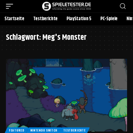
Startseite
Testberichte
PlayStation 5
PC-Spiele
Nin
Schlagwort:
Meg's Monster
FEATURED
NINTENDO SWITCH
TESTBERICHTE