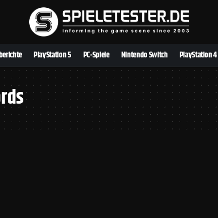
berichte
PlayStation 5
PC-Spiele
Nintendo Switch
PlayStation 4
rds