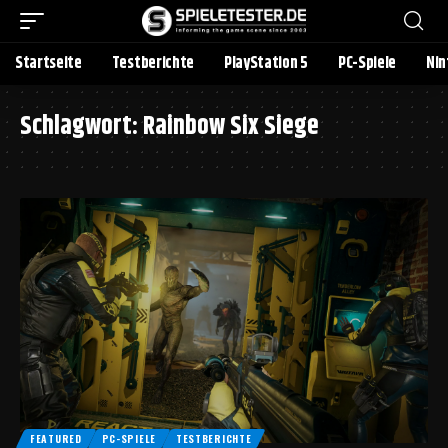
Startseite
Testberichte
PlayStation 5
PC-Spiele
Nin
Schlagwort:
Rainbow Six Siege
FEATURED
PC-SPIELE
TESTBERICHTE