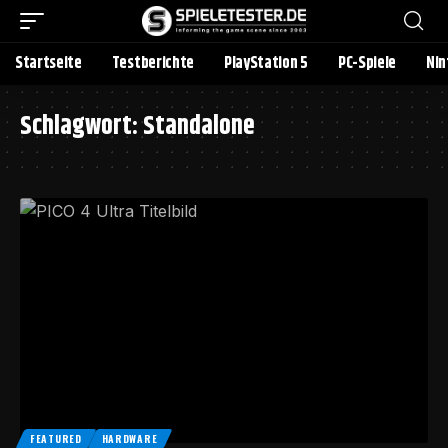
Startseite
Testberichte
PlayStation 5
PC-Spiele
Nin
Schlagwort:
Standalone
FEATURED
HARDWARE