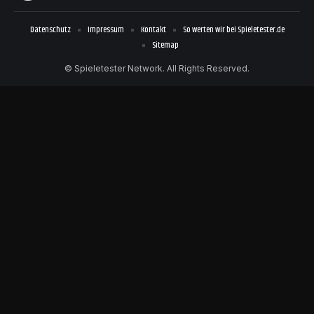
Datenschutz
Impressum
Kontakt
So werten wir bei Spieletester.de
Sitemap
© Spieletester Network. All Rights Reserved.