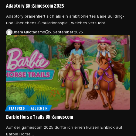
Adaptory @ gamescom 2025
Adaptory präsentiert sich als ein ambitioniertes Base Building-
und Überlebens-Simulationsspiel, welches versucht…
Libera Quotadamo
5. September 2025
FEATURED
ALLGEMEIN
Barbie Horse Trails @ gamescom
Auf der gamescom 2025 durfte ich einen kurzen Einblick auf
Barbie Horse…