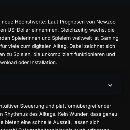
e neue Höchstwerte:
Laut Prognosen von Newzoo
rden US-Dollar einnehmen. Gleichzeitig wächst die
rden Spielerinnen und Spielern weltweit ist Gaming
ür viele zum digitalen Alltag. Dabei zeichnet sich
en zu Spielen, die unkompliziert funktionieren und
wnload oder Installation.
tuitiver Steuerung und plattformübergreifender
en Rhythmus des Alltags. Kein Wunder, dass genau
e bieten eine schnelle Auszeit, lassen sich