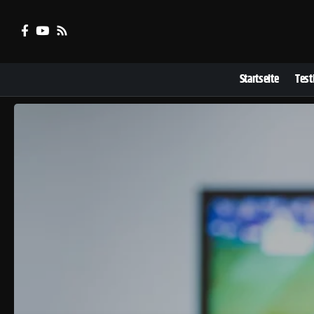
Startseite
Test