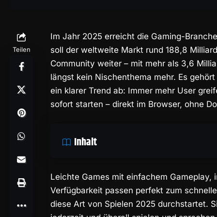
Im Jahr 2025 erreicht die Gaming-Branch
soll der weltweite Markt rund 188,8 Millia
Teilen
Community weiter – mit mehr als 3,6 Millia
längst kein Nischenthema mehr. Es gehört f
ein klarer Trend ab: Immer mehr User greif
sofort starten – direkt im Browser, ohne Do
Inhalt
Leichte Games mit einfachem Gameplay, in
Verfügbarkeit passen perfekt zum schnell
diese Art von Spielen 2025 durchstartet. Si