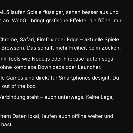
5 laufen Spiele flüssiger, sehen besser aus und
an. WebGL bringt grafische Effekte, die früher nur
hrome, Safari, Firefox oder Edge – aktuelle Spiele
n Browsern. Das schafft mehr Freiheit beim Zocken.
nk Tools wie
Node.js
oder Firebase laufen sogar
nz ohne komplexe Downloads oder Launcher.
le Games sind direkt für Smartphones designt. Du
t out of the box.
Verbindung steht – auch unterwegs. Keine Lags,
rn Daten lokal, laufen auch offline weiter und
 hast.