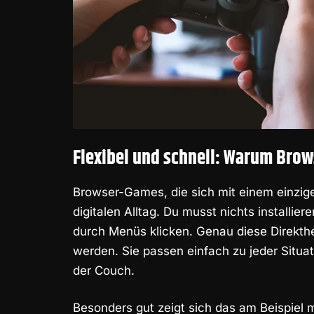
Flexibel und schnell: Warum Bro
Browser-Games, die sich mit einem einzige
digitalen Alltag. Du musst nichts installi
durch Menüs klicken. Genau diese Direkthei
werden. Sie passen einfach zu jeder Situa
der Couch.
Besonders gut zeigt sich das am Beispiel 