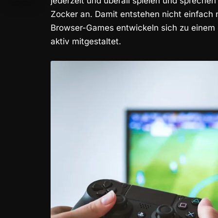
jederzeit und überall spielen und spreche
Zocker an. Damit entstehen nicht einfach n
Browser-Games entwickeln sich zu einem 
aktiv mitgestaltet.