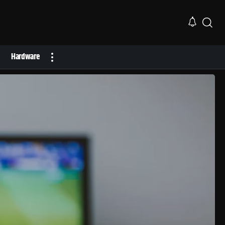
Hardware