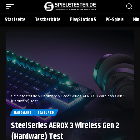
Startseite
Testberichte
PlayStation 5
PC-Spiele
Nin
Spieletester.de
>
Hardware
>
SteelSeries AEROX 3 Wireless Gen 2
(Hardware) Test
HARDWARE
FEATURED
SteelSeries AEROX 3 Wireless Gen 2
(Hardware) Test