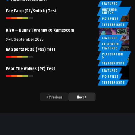
FEATURED
NINTENDO
Fae Farm (PC/Switch) Test
SWITCH
PC-SPIELE
TESTBERICHTE
KIYO – Bunny Tyranny @ gamescom
FEATURED
4. September 2025
ALLGEMEIN
FEATURED
EA Sports FC 26 (PS5) Test
PLAYSTATION
5
TESTBERICHTE
Fear The Wolves (PC) Test
FEATURED
PC-SPIELE
TESTBERICHTE
Previous
Next