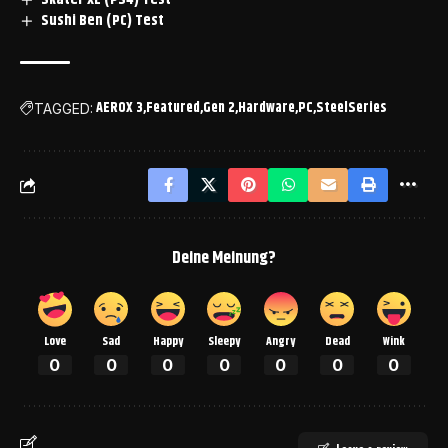
Sushi Ben (PC) Test
AEROX 3
Featured
Gen 2
Hardware
PC
SteelSeries
TAGGED:
Deine Meinung?
Love
Sad
Happy
Sleepy
Angry
Dead
Wink
0
0
0
0
0
0
0