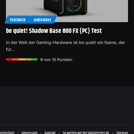
FEATURED
HARDWARE
be quiet! Shadow Base 800 FX (PC) Test
In der Welt der Gaming-Hardware ist be quiet! ein Name, der
für…
9
von 10 Punkten
atenschutz
Impressum
Kontakt
So werten wir bei Spieletester.de
Sitemap