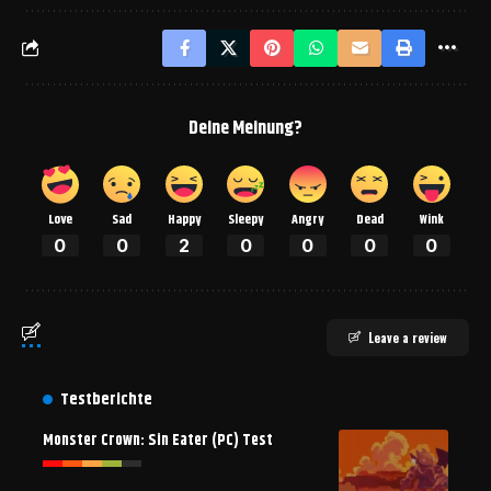
Deine Meinung?
Love
Sad
Happy
Sleepy
Angry
Dead
Wink
0
0
2
0
0
0
0
Leave a review
Testberichte
Monster Crown: Sin Eater (PC) Test