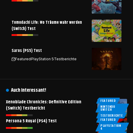
Tomodachi Life: Wo Träume wahr werden
(Switch) Test
Saros (PS5) Test
Featured
PlayStation 5
Testberichte
Auch interessant!
FEATURED
Xenoblade Chronicles: Definitive Edition
NINTENDO
(Switch) Testbericht
SWITCH
TESTBERICHTE
FEATURED
Persona 5 Royal (PS4) Test
PLAYSTATION
4