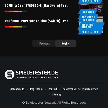
TESTBERICHTE
LG Ultra Gear 27GP850-B (Hardware) Test
FEATURED
HARDWARE
FEATURED
Pokémon Feuerrote Edition (Switch) Test
NINTENDO
SWITCH
TESTBERICHTE
Previous
Next
Datenschutz
Impressum
Kontakt
So werten wir bei Spieletester.de
Sitemap
© Spieletester Network. All Rights Reserved.