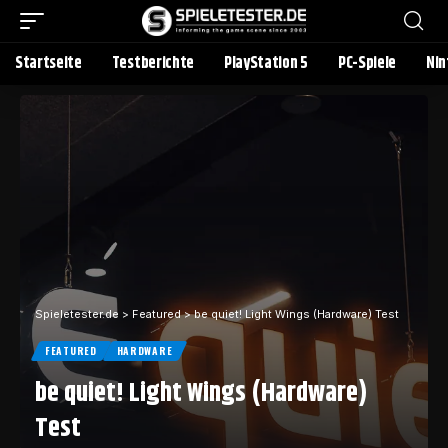
Startseite
Testberichte
PlayStation 5
PC-Spiele
Nin
Spieletester.de
>
Featured
>
be quiet! Light Wings (Hardware) Test
FEATURED
HARDWARE
be quiet! Light Wings (Hardware)
Test