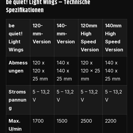
be quiet! Light Wings – Technische
Spezifikationen
be
120-
140-
120mm
140mm
quiet!
mm-
mm-
High
High
Light
Version
Version
Speed
Speed
Wings
Version
Version
Abmess
120 x
140 x
120 x
140 x
ungen
120 x
140 x
120 x 25
140 x
25 mm
25 mm
mm
25 mm
Stroms
5 – 13,2
5 – 13,2
5 – 13,2
5 – 13,2
pannun
V
V
V
V
g
Max.
1700
1500
2500
2200
U/min