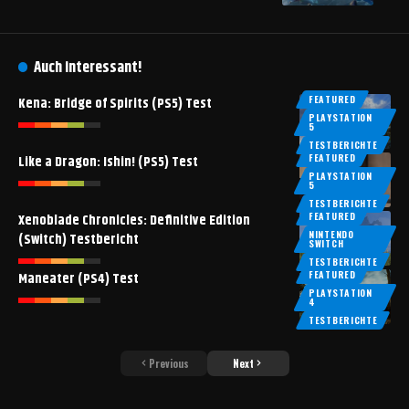
Auch interessant!
FEATURED
Kena: Bridge of Spirits (PS5) Test
PLAYSTATION
5
TESTBERICHTE
FEATURED
Like a Dragon: Ishin! (PS5) Test
PLAYSTATION
5
TESTBERICHTE
FEATURED
Xenoblade Chronicles: Definitive Edition
NINTENDO
(Switch) Testbericht
SWITCH
TESTBERICHTE
FEATURED
Maneater (PS4) Test
PLAYSTATION
4
TESTBERICHTE
Previous
Next