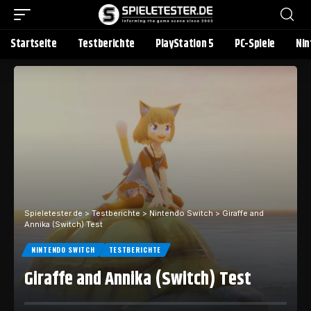
Startseite
Testberichte
PlayStation 5
PC-Spiele
Nin
Spieletester.de
>
Testberichte
>
Nintendo Switch
>
Giraffe and
Annika (Switch) Test
NINTENDO SWITCH
TESTBERICHTE
Giraffe and Annika (Switch) Test