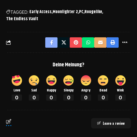
Early Access
Moonlighter 2
PC
Rougelike
TAGGED:
The Endless Vault
Deine Meinung?
Love
Sad
Happy
Sleepy
Angry
Dead
Wink
0
0
0
0
0
0
0
Leave a review