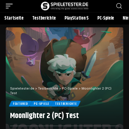
Startseite
Testberichte
PlayStation 5
PC-Spiele
Nin
Spieletester.de
>
Testberichte
>
PC-Spiele
>
Moonlighter 2 (PC)
Test
FEATURED
PC-SPIELE
TESTBERICHTE
Moonlighter 2 (PC) Test