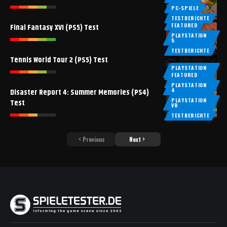
PC-SPIELE
TESTBERICHTE
FEATURED
Final Fantasy XVI (PS5) Test
PLAYSTATION
5
TESTBERICHTE
Tennis World Tour 2 (PS5) Test
PLAYSTATION
5
FEATURED
TESTBERICHTE
PLAYSTATION
4
Disaster Report 4: Summer Memories (PS4)
PLAYSTATION
Test
VR
TESTBERICHTE
Previous
Next