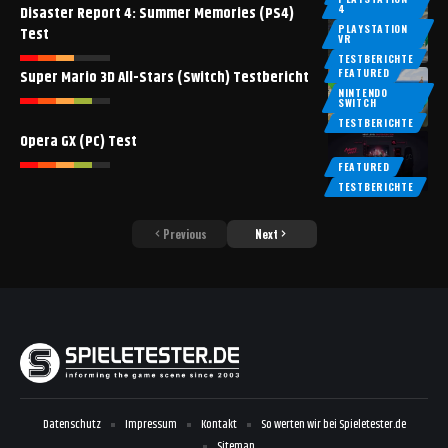
4
Disaster Report 4: Summer Memories (PS4)
PLAYSTATION
Test
VR
TESTBERICHTE
FEATURED
Super Mario 3D All-Stars (Switch) Testbericht
NINTENDO
SWITCH
TESTBERICHTE
Opera GX (PC) Test
FEATURED
TESTBERICHTE
Previous
Next
Datenschutz
Impressum
Kontakt
So werten wir bei Spieletester.de
Sitemap