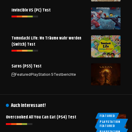
Invincible VS (PC) Test
Tomodachi Life: Wo Träume wahr werden
(Switch) Test
Saros (PS5) Test
Featured
PlayStation 5
Testberichte
Auch interessant!
FEATURED
Overcooked All You Can Eat (PS4) Test
PLAYSTATION
4
FEATURED
TESTBERICHTE
PLAYSTATION