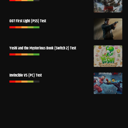
007 First Light (PS5) Test
Yoshi and the Mysterious Book (Switch 2) Test
Invincible VS (PC) Test