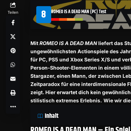
8
ROMEO IS A DEAD MAN (PC) Test
Teilen
Mit
ROMEO IS A DEAD MAN
liefert das S
ungewöhnlichsten Actionspiele des Jahre
für PC, PS5 und Xbox Series X/S und ve
Person-Shooter-Elementen in einem völli
Stargazer, einen Mann, der zwischen Le
Zeitparadox für eine interdimensionale F
zeigt. Hier erwartet dich kein gewöhnlic
stilistisch extremes Erlebnis.
Wie wir die
Inhalt
ROMEO IS A DEAD MAN – Ein Spiel