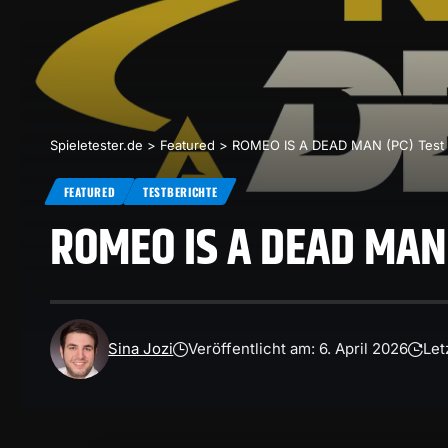
Spieletester.de
>
Featured
>
ROMEO IS A DEAD MAN (PC) Test
FEATURED
TESTBERICHTE
ROMEO IS A DEAD MAN 
Sina Jozi
Veröffentlicht am: 6. April 2026
Let