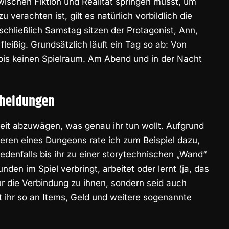
wischen Fiktion und Realität springen müsst, um
u verachten ist, gilt es natürlich vorbildlich die
chließlich Samstag sitzen der Protagonist, Ann,
fleißig. Grundsätzlich läuft ein Tag so ab: Von
 bis keinen Spielraum. Am Abend und in der Nacht
cheidungen
erzeit abzuwägen, was genau ihr tun wollt. Aufgrund
eren eines Dungeons rate ich zum Beispiel dazu,
edenfalls bis ihr zu einer storytechnischen „Wand“
den im Spiel verbringt, arbeitet oder lernt (ja, das
 nur die Verbindung zu ihnen, sondern seid auch
 ihr so an Items, Geld und weitere sogenannte