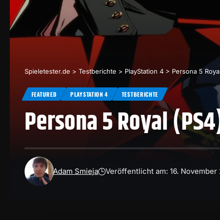
Spieletester.de
>
Testberichte
>
PlayStation 4
>
Persona 5 Royal
FEATURED
PLAYSTATION 4
TESTBERICHTE
Persona 5 Royal (PS4
Adam Smieja
Veröffentlicht am: 16. November