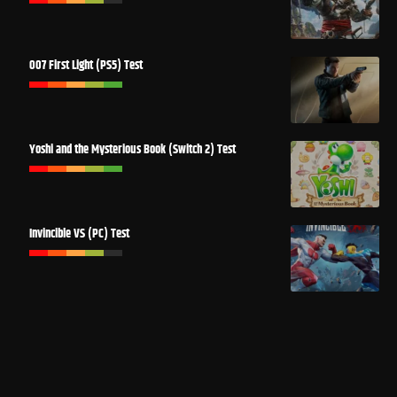
007 First Light (PS5) Test
Yoshi and the Mysterious Book (Switch 2) Test
Invincible VS (PC) Test