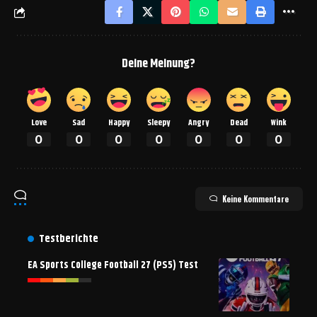
Deine Meinung?
Love
Sad
Happy
Sleepy
Angry
Dead
Wink
0
0
0
0
0
0
0
Keine Kommentare
Testberichte
EA Sports College Football 27 (PS5) Test