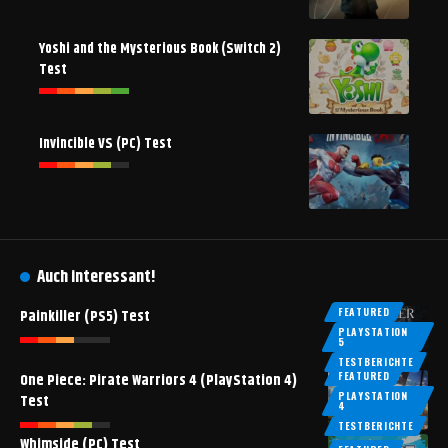
Yoshi and the Mysterious Book (Switch 2)
Test
Invincible VS (PC) Test
Auch interessant!
FEATURED
Painkiller (PS5) Test
PLAYSTATION
5
TESTBERICHTE
FEATURED
One Piece: Pirate Warriors 4 (PlayStation 4)
PLAYSTATION
Test
4
TESTBERICHTE
Whimside (PC) Test