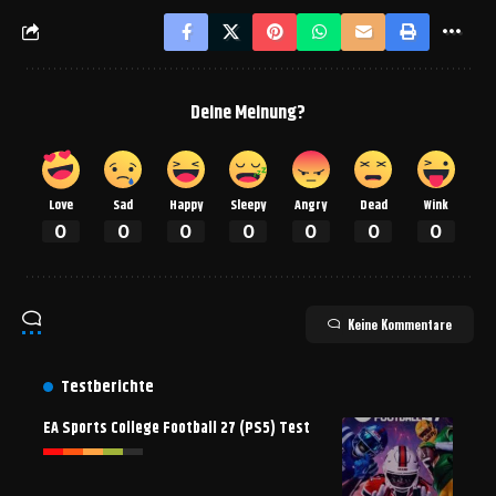
Deine Meinung?
Love
Sad
Happy
Sleepy
Angry
Dead
Wink
0
0
0
0
0
0
0
Keine Kommentare
Testberichte
EA Sports College Football 27 (PS5) Test