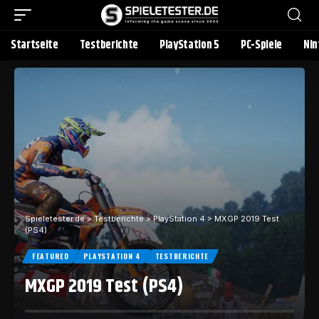
Startseite
Testberichte
PlayStation 5
PC-Spiele
Nin
Spieletester.de
>
Testberichte
>
PlayStation 4
>
MXGP 2019 Test
(PS4)
FEATURED
PLAYSTATION 4
TESTBERICHTE
MXGP 2019 Test (PS4)