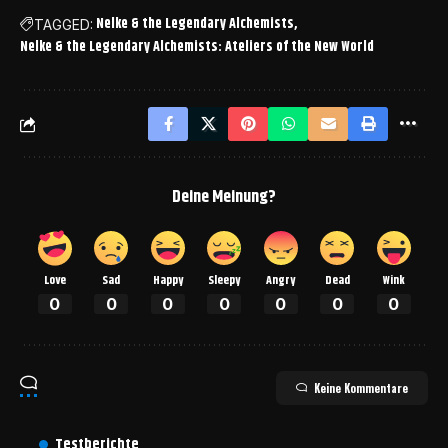
Nelke & the Legendary Alchemists
TAGGED:
Nelke & the Legendary Alchemists: Ateliers of the New World
Deine Meinung?
Love
Sad
Happy
Sleepy
Angry
Dead
Wink
0
0
0
0
0
0
0
Keine Kommentare
Testberichte