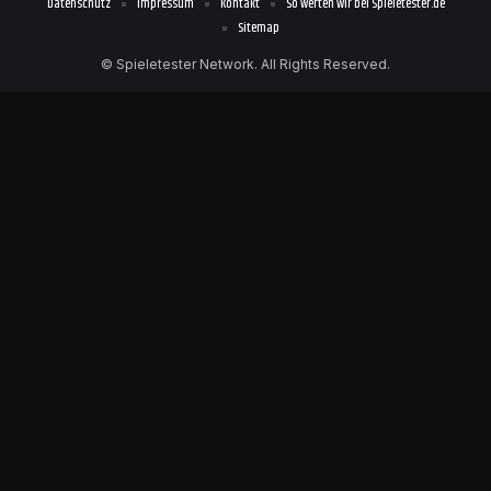
Datenschutz
Impressum
Kontakt
So werten wir bei Spieletester.de
Sitemap
© Spieletester Network. All Rights Reserved.