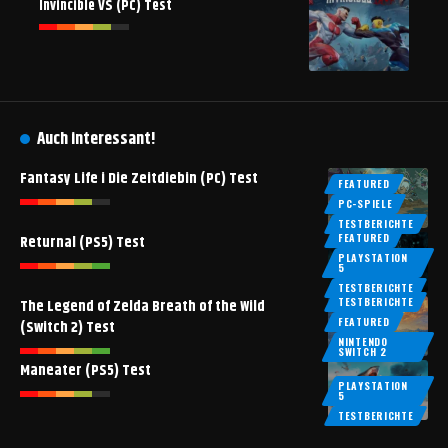
Invincible VS (PC) Test
Auch interessant!
Fantasy Life i Die Zeitdiebin (PC) Test
FEATURED
PC-SPIELE
TESTBERICHTE
FEATURED
Returnal (PS5) Test
PLAYSTATION
5
TESTBERICHTE
TESTBERICHTE
The Legend of Zelda Breath of the Wild
FEATURED
(Switch 2) Test
NINTENDO
SWITCH 2
Maneater (PS5) Test
PLAYSTATION
5
TESTBERICHTE