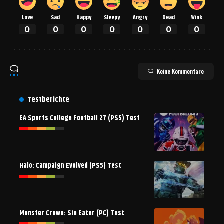
Love
Sad
Happy
Sleepy
Angry
Dead
Wink
0
0
0
0
0
0
0
Keine Kommentare
Testberichte
EA Sports College Football 27 (PS5) Test
Halo: Campaign Evolved (PS5) Test
Monster Crown: Sin Eater (PC) Test