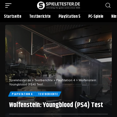
Startseite
Testberichte
PlayStation 5
PC-Spiele
Nin
Spieletester.de
>
Testberichte
>
PlayStation 4
>
Wolfenstein:
Youngblood (PS4) Test
PLAYSTATION 4
TESTBERICHTE
Wolfenstein: Youngblood (PS4) Test