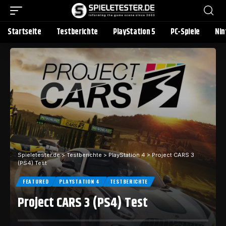
Startseite
Testberichte
PlayStation 5
PC-Spiele
Nin
Spieletester.de
>
Testberichte
>
PlayStation 4
>
Project CARS 3
(PS4) Test
FEATURED
PLAYSTATION 4
TESTBERICHTE
Project CARS 3 (PS4) Test