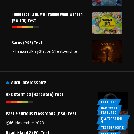
Tomodachi Life: Wo Träume wahr werden
(Switch) Test
Saros (PS5) Test
Featured
PlayStation 5
Testberichte
Auch interessant!
OXS Storm G2 (Hardware) Test
FEATURED
HARDWARE
FEATURED
Fast & Furious Crossroads (PS4) Test
PLAYSTATION
4
16. November 2023
TESTBERICHTE
Dead Island 2 (PC) Test