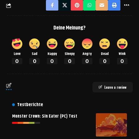
Deine Meinung?
Love
Sad
Happy
Sleepy
Angry
Dead
Wink
0
0
0
0
0
0
0
Leave a review
Testberichte
Monster Crown: Sin Eater (PC) Test