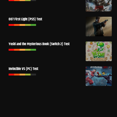
007 First Light (PS5) Test
Yoshi and the Mysterious Book (Switch 2) Test
Invincible VS (PC) Test