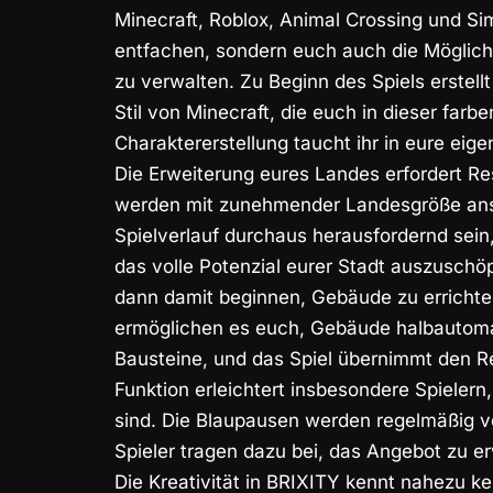
Minecraft, Roblox,
Animal Crossing
und SimC
entfachen, sondern euch auch die Möglichk
zu verwalten. Zu Beginn des Spiels erstell
Stil von Minecraft, die euch in dieser farb
Charaktererstellung taucht ihr in eure eig
Die Erweiterung eures Landes erfordert R
werden mit zunehmender Landesgröße ansp
Spielverlauf durchaus herausfordernd sein
das volle Potenzial eurer Stadt auszuschö
dann damit beginnen, Gebäude zu errichte
ermöglichen es euch, Gebäude halbautomat
Bausteine, und das Spiel übernimmt den Re
Funktion erleichtert insbesondere Spieler
sind. Die Blaupausen werden regelmäßig vo
Spieler tragen dazu bei, das Angebot zu er
Die Kreativität in BRIXITY kennt nahezu k