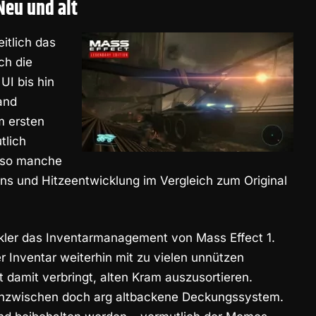
Neu und alt
itlich das
ch die
UI bis hin
and
m ersten
tlich
 so manche
s und Hitzeentwicklung im Vergleich zum Original
ckler das Inventarmanagement von Mass Effect 1.
er Inventar weiterhin mit zu vielen unnützen
t damit verbringt, alten Kram auszusortieren.
s inzwischen doch arg altbackene Deckungssystem.