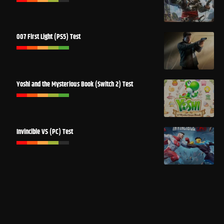
007 First Light (PS5) Test
Yoshi and the Mysterious Book (Switch 2) Test
Invincible VS (PC) Test