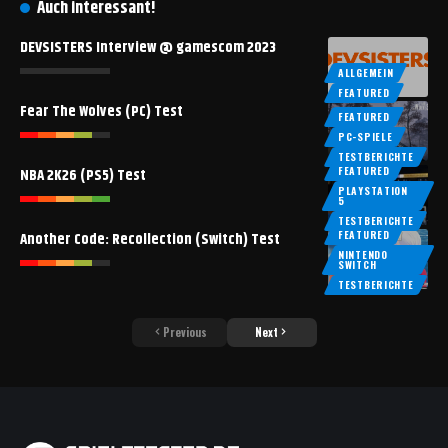
Auch interessant!
DEVSISTERS Interview @ gamescom 2023
ALLGEMEIN
FEATURED
Fear The Wolves (PC) Test
FEATURED
PC-SPIELE
TESTBERICHTE
FEATURED
NBA 2K26 (PS5) Test
PLAYSTATION
5
TESTBERICHTE
FEATURED
Another Code: Recollection (Switch) Test
NINTENDO
SWITCH
TESTBERICHTE
Previous
Next