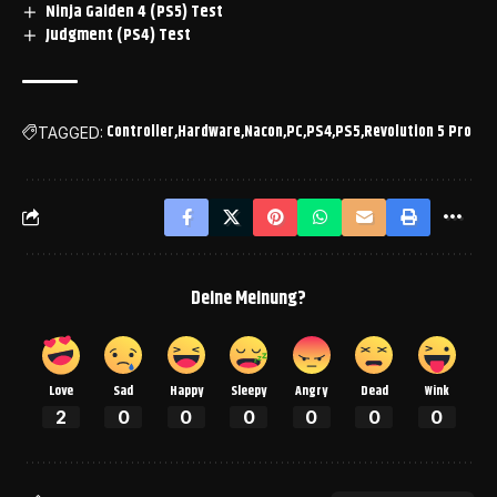
Ninja Gaiden 4 (PS5) Test
Judgment (PS4) Test
Controller
Hardware
Nacon
PC
PS4
PS5
Revolution 5 Pro
TAGGED:
Deine Meinung?
Love
Sad
Happy
Sleepy
Angry
Dead
Wink
2
0
0
0
0
0
0