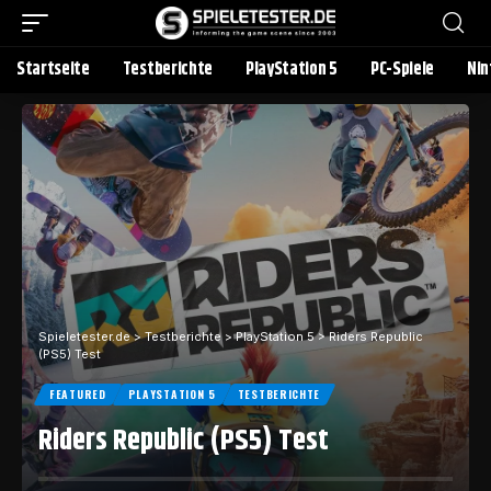
Startseite
Testberichte
PlayStation 5
PC-Spiele
Nin
Spieletester.de
>
Testberichte
>
PlayStation 5
>
Riders Republic
(PS5) Test
FEATURED
PLAYSTATION 5
TESTBERICHTE
Riders Republic (PS5) Test