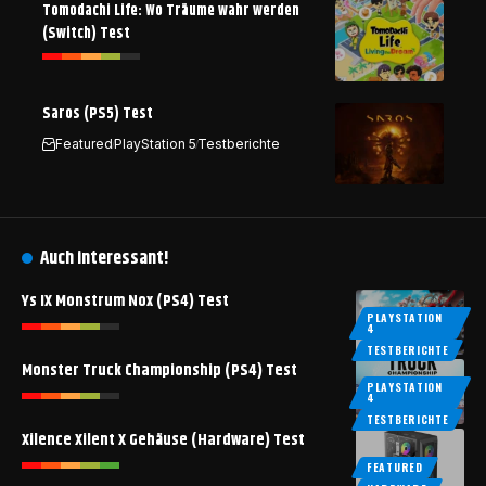
Tomodachi Life: Wo Träume wahr werden
(Switch) Test
Saros (PS5) Test
Featured
PlayStation 5
Testberichte
Auch interessant!
Ys IX Monstrum Nox (PS4) Test
PLAYSTATION
4
TESTBERICHTE
Monster Truck Championship (PS4) Test
PLAYSTATION
4
TESTBERICHTE
Xilence Xilent X Gehäuse (Hardware) Test
FEATURED