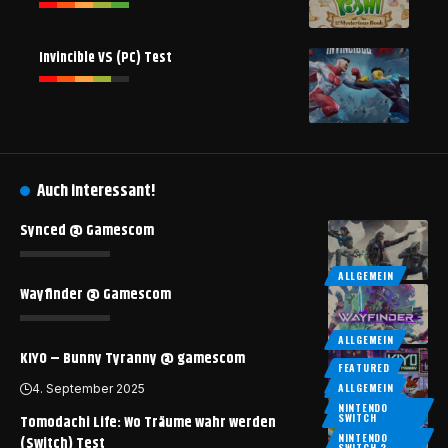
Invincible VS (PC) Test
Auch interessant!
Synced @ Gamescom
ALLGEMEIN
Wayfinder @ Gamescom
ALLGEMEIN
KIYO – Bunny Tyranny @ gamescom
FEATURED
FEATURED
ALLGEMEIN
4. September 2025
ALLGEMEIN
NINTENDO
SWITCH
Tomodachi Life: Wo Träume wahr werden
NINTENDO
(Switch) Test
SWITCH 2