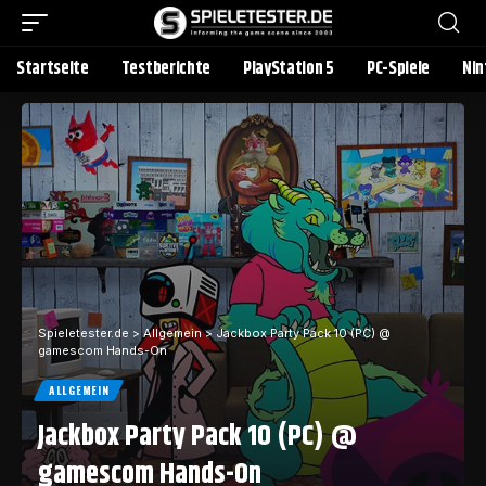
Startseite
Testberichte
PlayStation 5
PC-Spiele
Nin
Spieletester.de
>
Allgemein
>
Jackbox Party Pack 10 (PC) @
gamescom Hands-On
ALLGEMEIN
Jackbox Party Pack 10 (PC) @
gamescom Hands-On