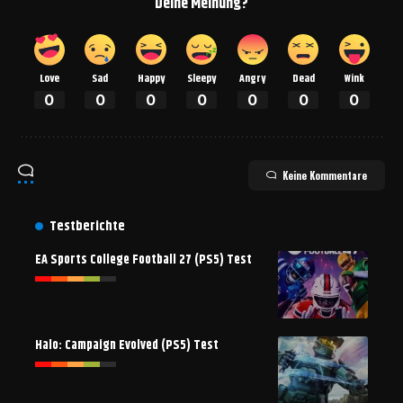
Deine Meinung?
Love
Sad
Happy
Sleepy
Angry
Dead
Wink
0
0
0
0
0
0
0
Keine Kommentare
Testberichte
EA Sports College Football 27 (PS5) Test
Halo: Campaign Evolved (PS5) Test