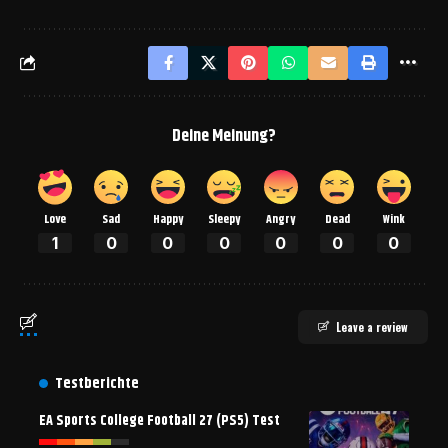
Deine Meinung?
Love
Sad
Happy
Sleepy
Angry
Dead
Wink
1
0
0
0
0
0
0
Leave a review
Testberichte
EA Sports College Football 27 (PS5) Test