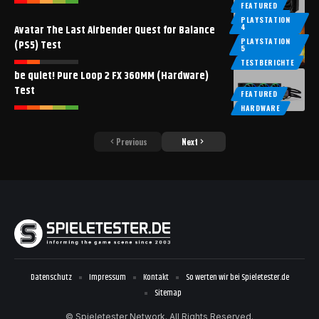
FEATURED
FEATURED
HARDWARE
PLAYSTATION
4
Avatar The Last Airbender Quest for Balance
PLAYSTATION
(PS5) Test
5
TESTBERICHTE
be quiet! Pure Loop 2 FX 360MM (Hardware)
Test
FEATURED
HARDWARE
Previous
Next
Datenschutz
Impressum
Kontakt
So werten wir bei Spieletester.de
Sitemap
© Spieletester Network. All Rights Reserved.