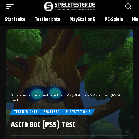
Startseite
Testberichte
PlayStation 5
PC-Spiele
Nin
Spieletester.de
>
Testberichte
>
PlayStation 5
>
Astro Bot (PS5)
Test
TESTBERICHTE
FEATURED
PLAYSTATION 5
Astro Bot (PS5) Test