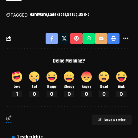
Hardware
Ladekabel
Setup
USB-C
TAGGED:
Deine Meinung?
Love
Sad
Happy
Sleepy
Angry
Dead
Wink
1
0
0
0
0
0
0
Leave a review
Testberichte