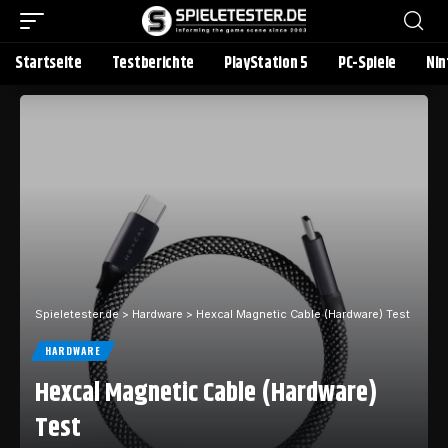
Startseite
Testberichte
PlayStation 5
PC-Spiele
Nin
Spieletester.de
>
Hardware
>
Hexcal Magnetic Cable (Hardware) Test
HARDWARE
Hexcal Magnetic Cable (Hardware)
Test