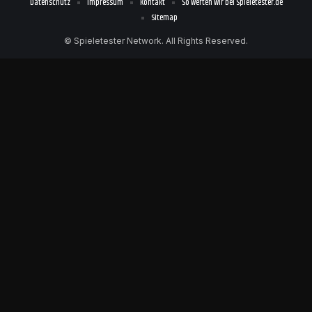
Datenschutz
Impressum
Kontakt
So werten wir bei Spieletester.de
Sitemap
© Spieletester Network. All Rights Reserved.